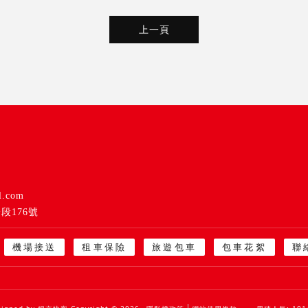
上一頁
l.com
段176號
機場接送
租車保險
旅遊包車
包車花絮
聯