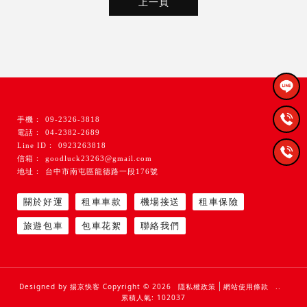
上一頁
09-2326-3818
04-2382-2689
0923263818
goodluck23263@gmail.com
台中市南屯區龍德路一段176號
關於好運
租車車款
機場接送
租車保險
旅遊包車
包車花絮
聯絡我們
租車公司
台中租車公司
南屯租車公司
租車推薦
台中租車推薦
Designed by
揚京快客
Copyright © 2026
隱私權政策
網站使用條款
..
累積人氣: 102037